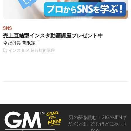
SNS
売上直結型インスタ動画講座プレゼント中
今だけ期間限定！
By
インスタ×AI超時短術講座
男の夢を読む！GIGAMENギ
ガメンは、読むほどに欲しく
なる、