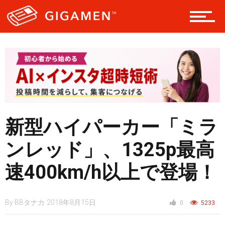
レジャー
ヘルス・健康
スタイル
新型ハイパーカー「ミラ
ンレッド」、1325p最高
仮想通貨
速400km/h以上で登場！
By
BBタナカ
2018年8月15日
0
5233
スマートフォン