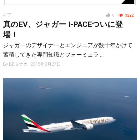
ギア
0
3222
真のEV、ジャガー I-PACEついに登
場！
ジャガーのデザイナーとエンジニアが数十年かけて
蓄積してきた専門知識とフォーミュラ …
By
BBタナカ
2018年3月27日