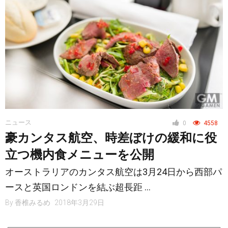
ニュース
0
4558
豪カンタス航空、時差ぼけの緩和に役
立つ機内食メニューを公開
オーストラリアのカンタス航空は3月24日から西部パ
ースと英国ロンドンを結ぶ超長距 …
By
香椎みるめ
2018年3月29日