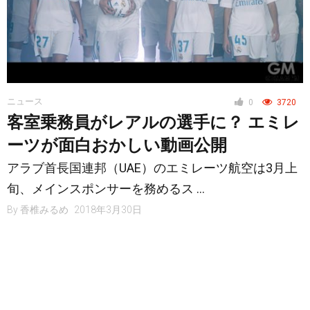
ニュース
0
3720
客室乗務員がレアルの選手に？ エミレ
ーツが面白おかしい動画公開
アラブ首長国連邦（UAE）のエミレーツ航空は3月上
旬、メインスポンサーを務めるス …
By
香椎みるめ
2018年3月30日