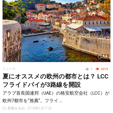
ニュース
0
3319
夏にオススメの欧州の都市とは？ LCC
フライドバイが3路線を開設
アラブ首長国連邦（UAE）の格安航空会社（LCC）が
欧州7都市を“推薦”。フライ …
By
香椎みるめ
2018年6月27日