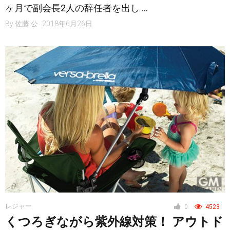
ヶ月で副会長2人の辞任者を出し …
By
佐藤 公
2018年6月26日
レジャー
0
4523
くつろぎながら紫外線対策！ アウトド