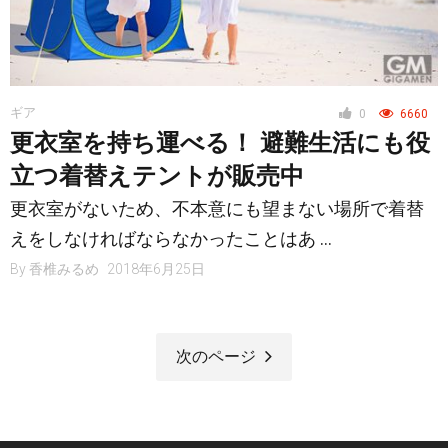
ギア
0
6660
更衣室を持ち運べる！ 避難生活にも役
立つ着替えテントが販売中
更衣室がないため、不本意にも望まない場所で着替
えをしなければならなかったことはあ …
By
香椎みるめ
2018年6月25日
次のページ