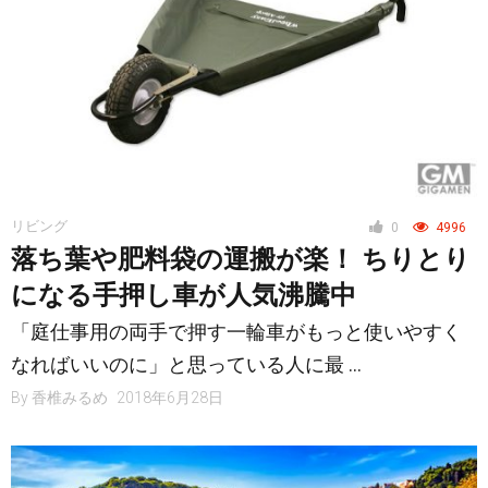
リビング
0
4996
落ち葉や肥料袋の運搬が楽！ ちりとり
になる手押し車が人気沸騰中
「庭仕事用の両手で押す一輪車がもっと使いやすく
なればいいのに」と思っている人に最 …
By
香椎みるめ
2018年6月28日