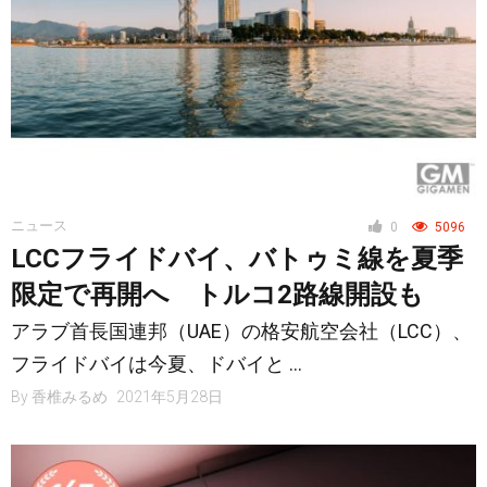
ニュース
0
5096
LCCフライドバイ、バトゥミ線を夏季
限定で再開へ トルコ2路線開設も
アラブ首長国連邦（UAE）の格安航空会社（LCC）、
フライドバイは今夏、ドバイと …
By
香椎みるめ
2021年5月28日