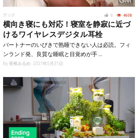
テック
0
4658
横向き寝にも対応！寝室を静寂に近づ
けるワイヤレスデジタル耳栓
パートナーのいびきで熟睡できない人は必読。フィ
ンランド発、良質な睡眠と目覚めが手 …
By
香椎みるめ
2021年5月31日