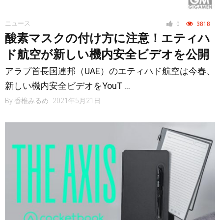
ニュース
0
3818
酸素マスクの付け方に注意！エティハ
ド航空が新しい機内安全ビデオを公開
アラブ首長国連邦（UAE）のエティハド航空は今春、
新しい機内安全ビデオをYouT …
By
香椎みるめ
2021年5月21日