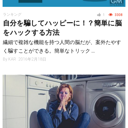
ランキング
1
3308
自分を騙してハッピーに！？簡単に脳
をハックする方法
繊細で複雑な機能を持つ人間の脳だが、案外たやす
く騙すことができる。簡単なトリック …
By
KAR
2016年2月18日