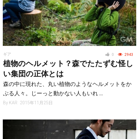
ギア
0
2943
植物のヘルメット？森でたたずむ怪し
い集団の正体とは
森の中に現れた、丸い植物のようなヘルメットをか
ぶる人々。じーっと動かない人もいれ …
By
KAR
2015年11月25日