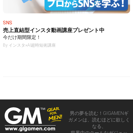
SNS
売上直結型インスタ動画講座プレゼント中
今だけ期間限定！
By
インスタ×AI超時短術講座
男の夢を読む！GIGAMENギ
ガメンは、読むほどに欲しく
なる、
世界中のクールなガジェッ