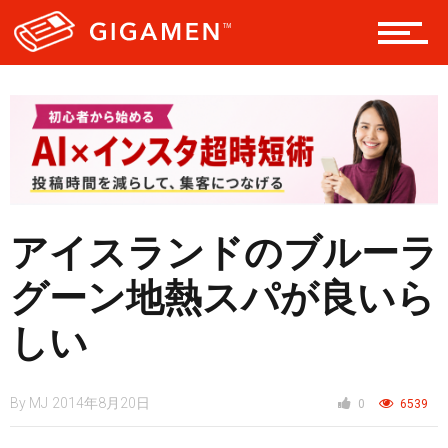
レジャー
ヘルス・健康
スタイル
アイスランドのブルーラ
仮想通貨
グーン地熱スパが良いら
しい
スマートフォン
By
MJ
2014年8月20日
0
6539
ニュース