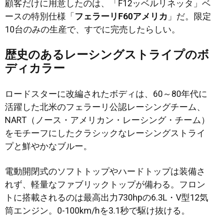
顧客だけに用意したのは、「F12ッベルリネッタ」ベ
ースの特別仕様「
フェラーリF60アメリカ
」だ。限定
10台のみの生産で、すでに完売したらしい。
歴史のあるレーシングストライプのボ
ディカラー
ロードスターに改編されたボディは、60～80年代に
活躍した北米のフェラーリ公認レーシングチーム、
NART（ノース・アメリカン・レーシング・チーム）
をモチーフにしたクラシックなレーシングストライ
プと鮮やかなブルー。
電動開閉式のソフトトップやハードトップは装備さ
れず、軽量なファブリックトップが備わる。フロン
トに搭載されるのは最高出力730hpの6.3L・V型12気
筒エンジン。0-100km/hを3.1秒で駆け抜ける。