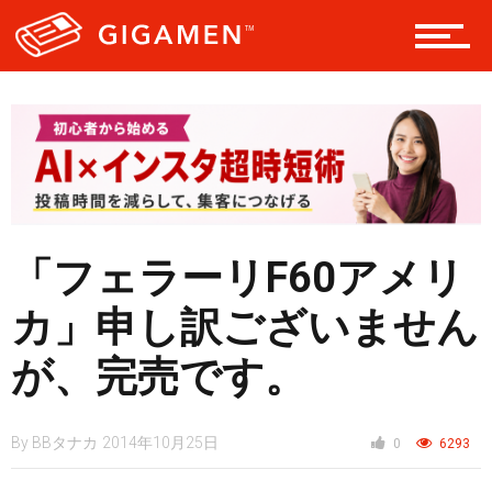
レジャー
ヘルス・健康
「フェラーリF60アメリ
スタイル
カ」申し訳ございません
が、完売です。
仮想通貨
By
BBタナカ
2014年10月25日
0
6293
スマートフォン