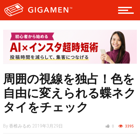
レジャー
ヘルス・健康
スタイル
周囲の視線を独占！色を
自由に変えられる蝶ネク
仮想通貨
タイをチェック
スマートフォン
By
香椎みるめ
2019年3月29日
0
3395