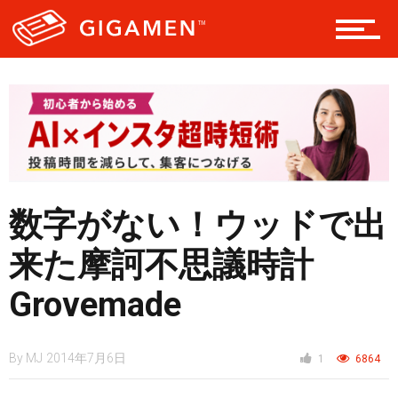
レジャー
ヘルス・健康
スタイル
数字がない！ウッドで出
来た摩訶不思議時計
仮想通貨
Grovemade
スマートフォン
By
MJ
2014年7月6日
1
6864