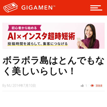
レジャー
ヘルス・健康
ボラボラ島はとんでもな
スタイル
く美しいらしい！
仮想通貨
By
MJ
2014年7月10日
1
3068
スマートフォン