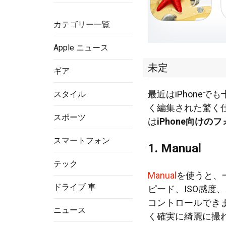
カテゴリー一覧
Apple ニュース
未定
ギア
最近はiPhone
スタイル
く編集された驚く
スポーツ
は
iPhone向けの
スマートフォン
1. Manual
テック
Manual
を使うと、
ドライブ 車
ピード、ISO感度
コントロールでき
ニュース
く確実に綺麗に撮