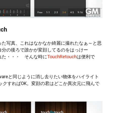
uch
った写真、これはなかなか綺麗に撮れたなぁ～と思
自分の後ろで誰かが変顔してるのをはっけー
れた・・・ そんな時に
TouchRetouch
は便利で
nt Awareと同じように消し去りたい物体をハイライト
ックすればOK。変顔の君はどこか異次元に飛んで