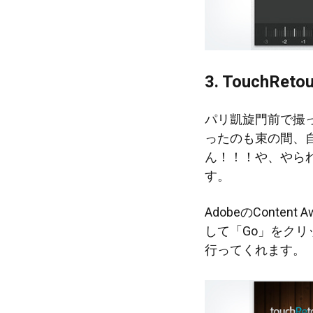
3. TouchReto
パリ凱旋門前で撮
ったのも束の間、
ん！！！や、やら
す。
AdobeのConte
して「Go」をクリ
行ってくれます。