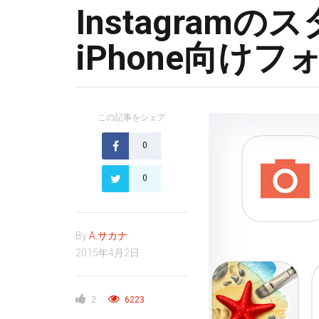
Instagram
iPhone向け
この記事をシェア
0
0
By
A.サカナ
2015年4月2日
2
6223