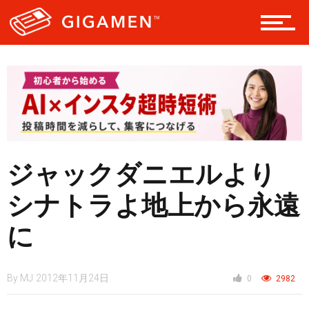
レジャー
ヘルス・健康
ジャックダニエルより
スタイル
シナトラよ地上から永遠
に
仮想通貨
By
MJ
2012年11月24日
0
2982
スマートフォン