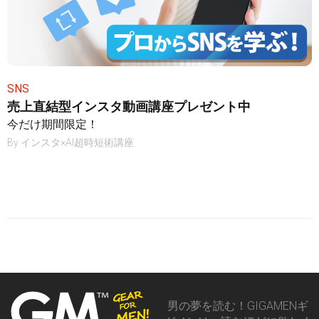
SNS
売上直結型インスタ動画講座プレゼント中
今だけ期間限定！
By
インスタ×AI超時短術講座
男の夢を読む！GIGAMENギ