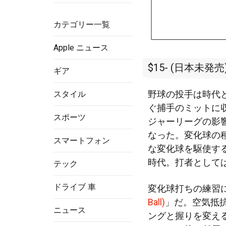
カテゴリー一覧
Apple ニュース
$15- (日本未発売
ギア
野球の投手は時代
スタイル
ぐ捕手のミットに
スポーツ
ジャーリーグの影
なった。変化球の
スマートフォン
な変化球を駆使す
時代。打者として
テック
ドライブ 車
変化球打ちの練習
Ball)
」だ。空気抵
ニュース
ングと握りを変え