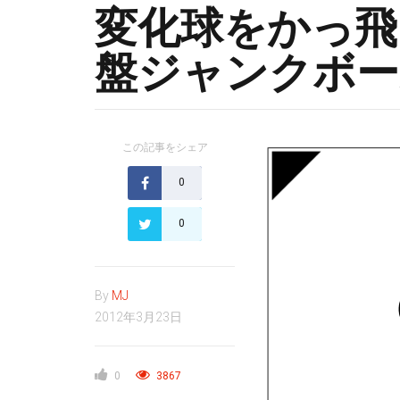
変化球をかっ飛
盤ジャンクボー
この記事をシェア
0
0
By
MJ
2012年3月23日
0
3867