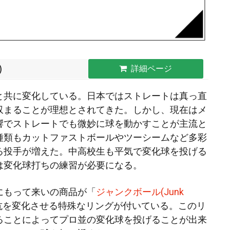
)
詳細ページ
と共に変化している。日本ではストレートは真っ直
収まることが理想とされてきた。しかし、現在はメ
響でストレートでも微妙に球を動かすことが主流と
種類もカットファストボールやツーシームなど多彩
る投手が増えた。中高校生も平気で変化球を投げる
は変化球打ちの
練習が必要になる。
にもって来いの商品が「
ジャンクボール(Junk
抗を変化させる特殊なリングが付いている。このリ
ることによってプロ並の変化球を投げることが出来