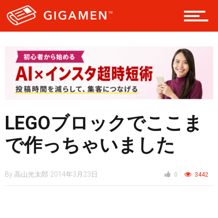
レジャー
ヘルス・健康
スタイル
LEGOブロックでここま
仮想通貨
で作っちゃいました
By
高山光太郎
2014年3月23日
0
3442
スマートフォン