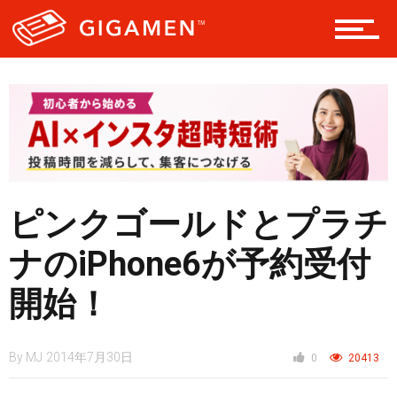
レジャー
ヘルス・健康
スタイル
ピンクゴールドとプラチ
仮想通貨
ナのiPhone6が予約受付
開始！
スマートフォン
By
MJ
2014年7月30日
0
20413