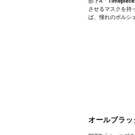
部下A「
Timepiece
させるマスクを持
ば、憧れのポルシ
オールブラッ