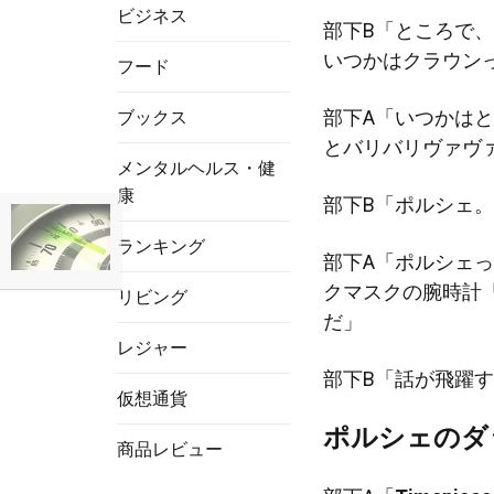
ビジネス
部下B「ところで
いつかはクラウン
フード
部下A「いつかは
ブックス
とバリバリヴァヴ
メンタルヘルス・健
康
部下B「ポルシェ
ランキング
部下A「ポルシェ
クマスクの腕時計
リビング
だ」
レジャー
部下B「話が飛躍
仮想通貨
ポルシェのダ
商品レビュー