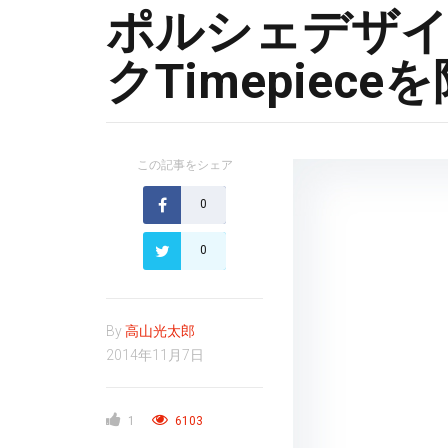
ポルシェデザ
クTimepiec
この記事をシェア
0
0
By
高山光太郎
2014年11月7日
1
6103