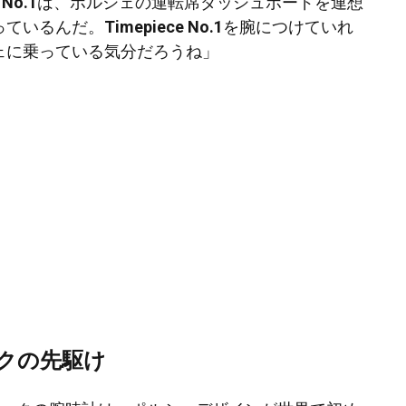
 No.1
は、ポルシェの運転席ダッシュボードを連想
っているんだ。
Timepiece No.1
を腕につけていれ
ェに乗っている気分だろうね」
クの先駆け