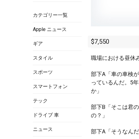
カテゴリー一覧
Apple ニュース
$7,550
ギア
職場における昼休
スタイル
スポーツ
部下A「車の車検
っているんだ。5
スマートフォン
か」
テック
部下B「そこは君
ドライブ 車
の？」
ニュース
部下A「そうなん