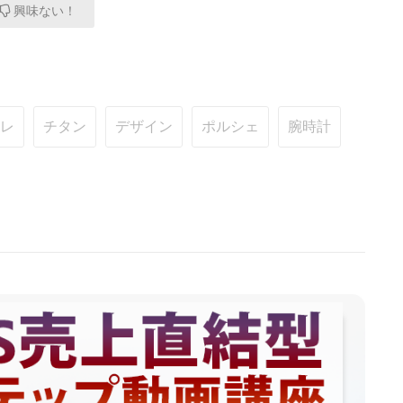
興味ない！
レ
チタン
デザイン
ポルシェ
腕時計