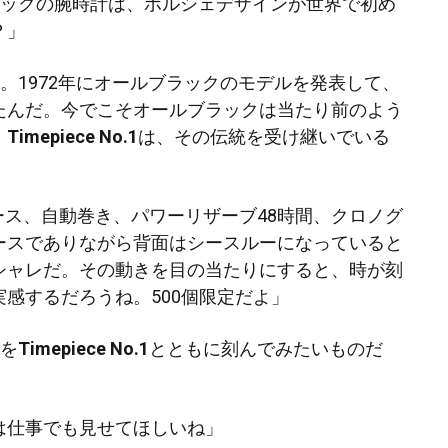
ラックの腕時計は、ポルシェデザインが世界で初め
？」
。1972年にオールブラックのモデルを発表して、
たんだ。今でこそオールブラックは当たり前のよう
。
Timepiece No.1
は、その伝統を受け継いでいる
ース、自動巻き、パワーリザーブ48時間、クロノグ
ースでありながら背面はシースルーになっていると
シャレだ。その動きを目の当たりにすると、時が刻
感するだろうね。500個限定だよ」
様を
Timepiece No.1
とともに刻んでみたいものだ
は仕事でも見せてほしいね」