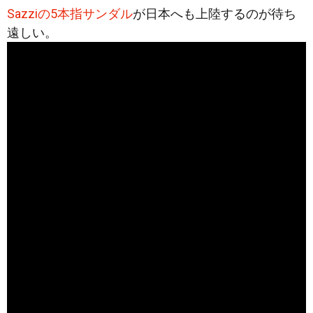
Sazziの5本指サンダル
が日本へも上陸するのが待ち
遠しい。