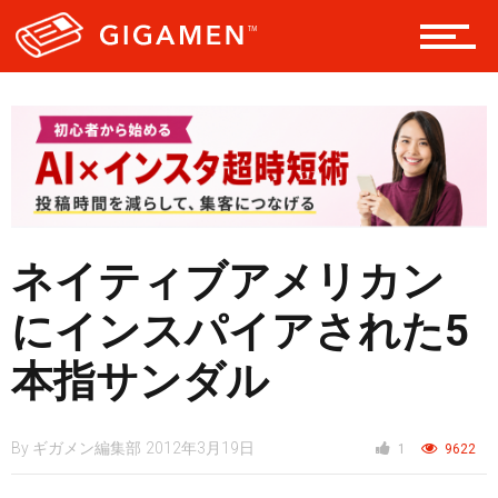
レジャー
ヘルス・健康
スタイル
ネイティブアメリカン
にインスパイアされた5
仮想通貨
本指サンダル
By
ギガメン編集部
2012年3月19日
1
9622
スマートフォン