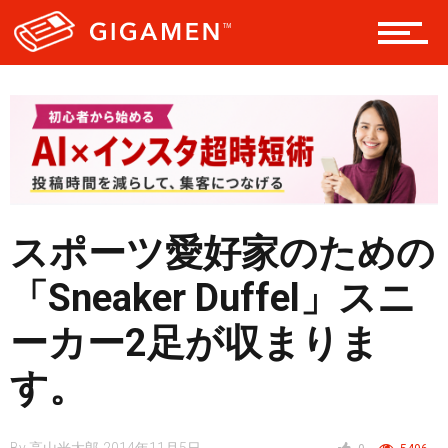
ヘルス・健康
スタイル
仮想通貨
スポーツ愛好家のための
「Sneaker Duffel」スニ
スマートフォン
ーカー2足が収まりま
す。
ニュース