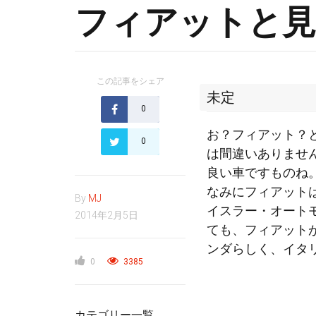
フィアットと見
この記事をシェア
未定
0
お？フィアット？
0
は間違いありませ
良い車ですものね
なみにフィアット
By
MJ
イスラー・オート
2014年2月5日
ても、フィアット
ンダらしく、イタ
0
3385
カテゴリー一覧