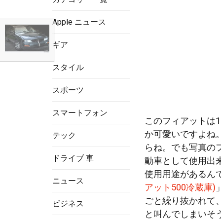
Apple ニュース
ギア
スタイル
スポーツ
スマートフォン
このフィアットは1
か可愛いですよね
テック
らね。でも写真の
ドライブ 車
動車として使用出
使用用途があるん
ニュース
アット500冷蔵庫)
ごと繰り抜かれて
ビジネス
と叫んでしまいそ