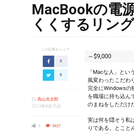
MacBookの
くくするリン
この記事をシェア
～$9,000
0
「Macな人」とい
0
風変わったこだわ
完全にWindowsの
を職場に持ち込ん
By
高山光太郎
のまねをしただけ
2013年8月25日
実は何を隠そう私
0
3027
りである。とこと