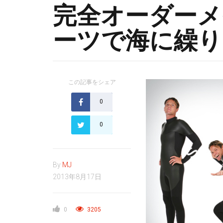
完全オーダーメ
ーツで海に繰り
この記事をシェア
0
0
By
MJ
2013年8月17日
0
3205