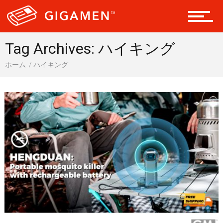
ドライブ 車
Tag Archives: ハイキング
ギア
ホーム
ハイキング
テック
レジャー
ヘルス・健康
スタイル