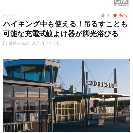
レジャー
0
4676
ハイキング中も使える！吊るすことも
仮想通貨
可能な充電式蚊よけ器が脚光浴びる
By
香椎みるめ
2021年9月19日
スマートフォン
ニュース