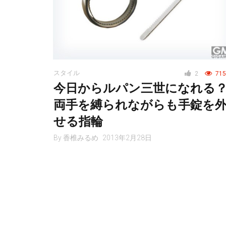
スタイル
2
715
今日からルパン三世になれる
両手を縛られながらも手錠を
せる指輪
By
香椎みるめ
2013年2月28日