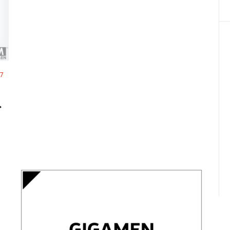
7
？
外