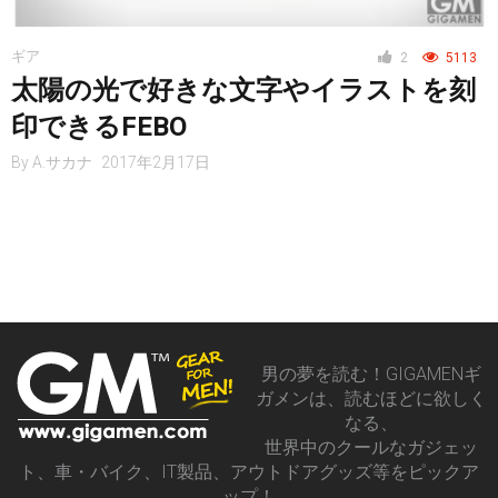
レジャー
ギア
2
5113
太陽の光で好きな文字やイラストを刻
ヘルス・健康
印できるFEBO
By
A.サカナ
2017年2月17日
スタイル
仮想通貨
男の夢を読む！GIGAMENギ
ガメンは、読むほどに欲しく
スマートフォン
なる、
世界中のクールなガジェッ
ト、車・バイク、IT製品、アウトドアグッズ等をピックア
ップ！