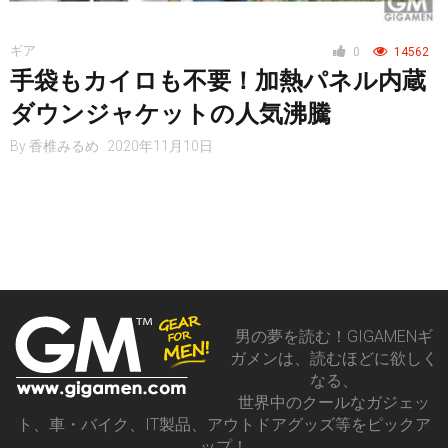
レジャー
ギア
0
14562
手袋もカイロも不要！加熱パネル内蔵
ヘルス・健康
ダウンジャケットの人気沸騰
By
香椎みるめ
2020年11月10日
スタイル
仮想通貨
男の夢を読む！GIGAMENギ
ガメンは、読むほどに欲しく
スマートフォン
なる、
世界中のクールなガジェッ
ト、車・バイク、IT製品、アウトドアグッズ等をピックア
ップ！