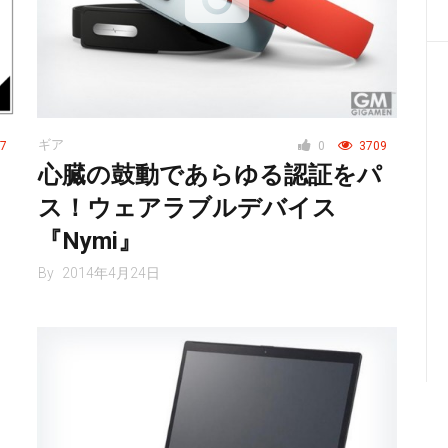
ギア
7
0
3709
心臓の鼓動であらゆる認証をパ
ス！ウェアラブルデバイス
『Nymi』
By
2014年4月24日