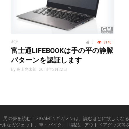
ギア
0
3146
富士通LIFEBOOKは手の平の静脈
パターンを認証します
By
高山光太郎
2014年3月22日
男の夢を読む！GIGAMENギガメンは、読むほどに欲しくな
ールなガジェット、車・バイク、IT製品、アウトドアグッズ等