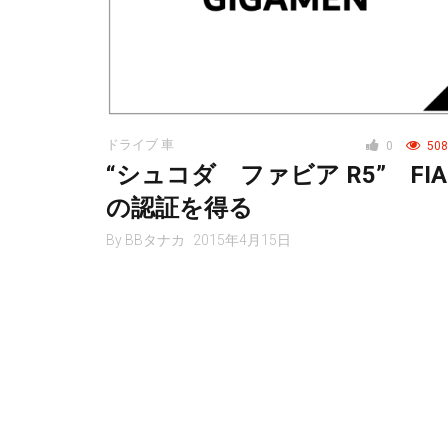
ドライブ 車
0
508
“シュコダ ファビア R5” FIA
の認証を得る
By
BBタナカ
2015年4月15日