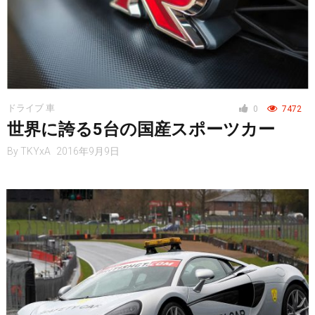
ドライブ 車
0
7472
世界に誇る5台の国産スポーツカー
By
TKYxA
2016年9月9日