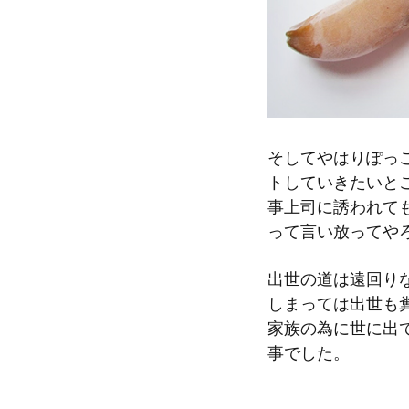
そしてやはりぽっ
トしていきたいと
事上司に誘われて
って言い放ってや
出世の道は遠回り
しまっては出世も
家族の為に世に出
事でした。