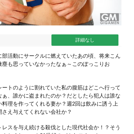
詳細なし
に部活動にサークルに燃えていたあの頃、将来こん
微塵も思っていなかったなぁ～このぽっこりお
レートのように割れていた私の腹筋はどこへ行って
なぁ、誰かに盗まれたのか？だとしたら犯人は誰な
い料理を作ってくれる妻か？週2回は飲みに誘う上
間さえ与えてくれない会社か？
トレスを与え続ける殺伐とした現代社会か！？そう