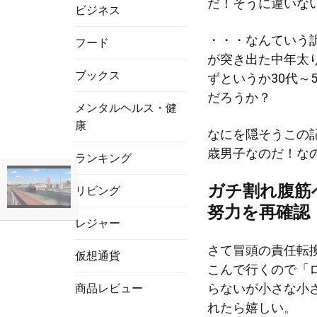
だ！そうに違いな
ビジネス
・・・なんていう
フード
が突き出た中年太
ブックス
ずというか30代～
だろうか？
メンタルヘルス・健
康
なにを隠そうこの
歳男子なのだ！な
ランキング
ガチ割れ腹筋
リビング
努力を再確認
レジャー
さて冒頭の責任転
仮想通貨
こんで行くので「
らないが小さな小
商品レビュー
れたら嬉しい。