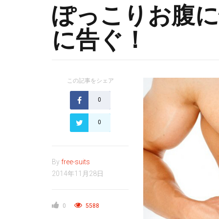
ぽっこりお腹に
に告ぐ！
この記事をシェア
0
0
By
free-suits
2014年11月28日
0
5588