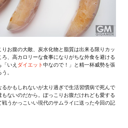
こりお腹の大敵、炭水化物と脂質は出来る限りカッ
ころ、高カロリーな食事になりがちな外食を避ける
も「いえ
ダイエット
中なので！」と精一杯威勢を張
ろう。
なるかもしれないが太り過ぎで生活習慣病で死んで
糞もないのだから。ぽっこりお腹だけれども愛する
て戦うかっこいい現代のサムライに送った今回の記