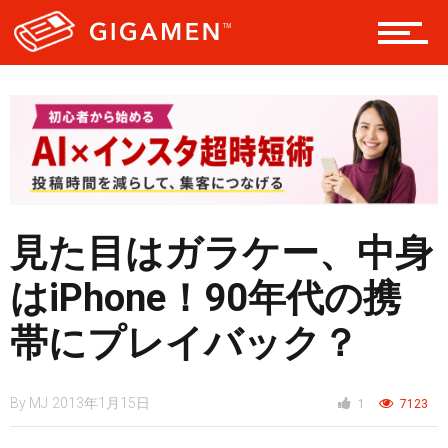
テック
レジャー
ヘルス・健康
見た目はガラケー、中身
はiPhone！90年代の携
スタイル
帯にプレイバック？
仮想通貨
By
MJ
2013年1月15日
1
7123