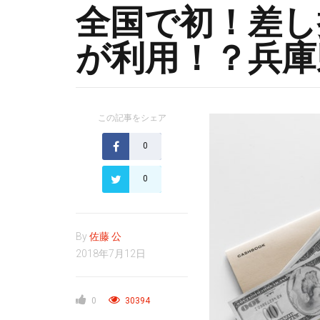
全国で初！差し
が利用！？兵庫
この記事をシェア
0
0
By
佐藤 公
2018年7月12日
0
30394