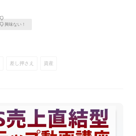
興味ない！
差し押さえ
資産