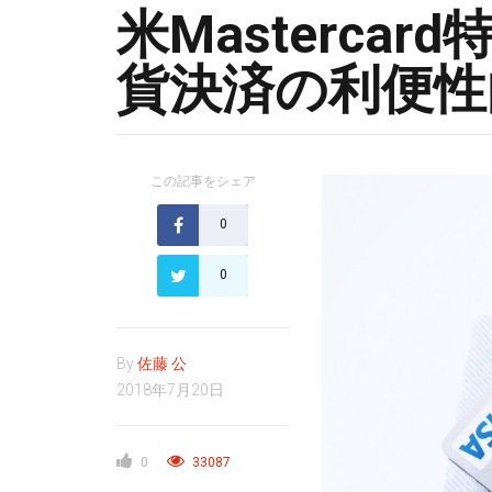
米Masterca
貨決済の利便性
この記事をシェア
0
0
By
佐藤 公
2018年7月20日
0
33087