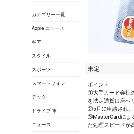
カテゴリー一覧
Apple ニュース
ギア
スタイル
未定
スポーツ
スマートフォン
ポイント
①大手カード会社の
テック
を法定通貨口座へ
②5月に申請され、
ドライブ 車
③MasterCar
た処理スピードが
ニュース