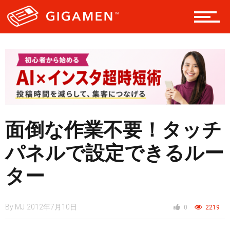
レジャー
ヘルス・健康
面倒な作業不要！タッチ
スタイル
パネルで設定できるルー
ター
仮想通貨
By
MJ
2012年7月10日
0
2219
スマートフォン