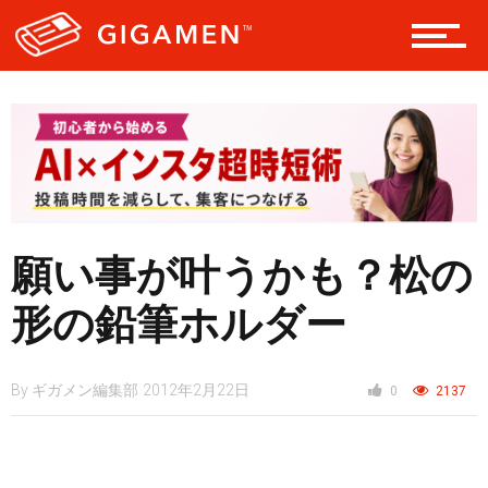
テック
レジャー
ヘルス・健康
願い事が叶うかも？松の
スタイル
形の鉛筆ホルダー
By
ギガメン編集部
2012年2月22日
0
2137
仮想通貨