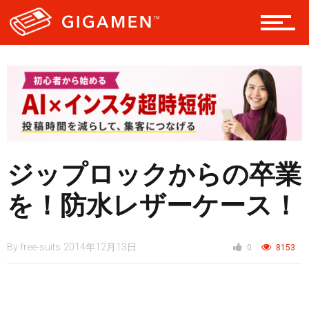
ヘルス・健康
スタイル
仮想通貨
ジップロックからの卒業
を！防水レザーケース！
スマートフォン
By
free-suits
2014年12月13日
0
8153
ニュース