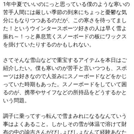
1年中夏でいいのにっと思っている僕のような寒いの
苦手人間には厳しい季節の到来にちょっと憂鬱な気
分にもなりつつあるのだが、この寒さを待ってまし
た！というウインタースポーツ好きの人は早く雪よ
振れ～！っと鼻息荒くスノーボードの板にワックス
を掛けていたりするのかもしれない。
さてそんな雪山などで重宝するアイテムを本日はご
紹介したい。僕も寒いのが苦手と言いつつも、スポ
ーツは好きなので人並みにスノーボードなどをかじ
っていた時期もあった。スノーボードをしていて困
るのが、携帯やサイフなどの所持品をどうするかと
いう問題。
調子に乗ってすっ転んで雪まみれになるなんていう
事はよくあること。しかしその雪が体温で溶けて財
布の中の諭吉さんがびしょびしょなんて経験あなた