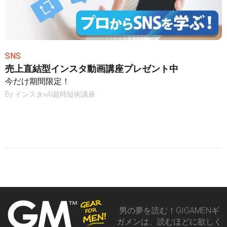
SNS
売上直結型インスタ動画講座プレゼント中
今だけ期間限定！
By
インスタ×AI超時短術講座
男の夢を読む！GIGAMENギ
ガメンは、読むほどに欲しく