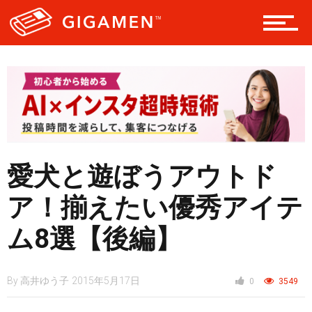
スタイル
仮想通貨
スマートフォン
愛犬と遊ぼうアウトド
ア！揃えたい優秀アイテ
ニュース
ム8選【後編】
By
高井ゆう子
2015年5月17日
0
3549