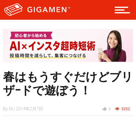
テック
レジャー
ヘルス・健康
春はもうすぐだけどブリ
ザｰドで遊ぼう！
スタイル
By
MJ
2014年2月7日
0
3252
仮想通貨