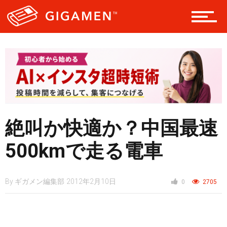
レジャー
ヘルス・健康
絶叫か快適か？中国最速
スタイル
500kmで走る電車
仮想通貨
By
ギガメン編集部
2012年2月10日
0
2705
スマートフォン