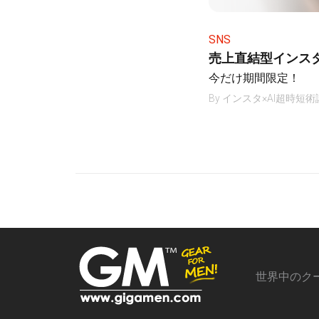
SNS
売上直結型インス
今だけ期間限定！
By
インスタ×AI超時短術
世界中のク