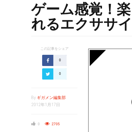
ゲーム感覚！楽
れるエクササ
この記事をシェア
0
0
By
ギガメン編集部
2012年1月17日
0
2705