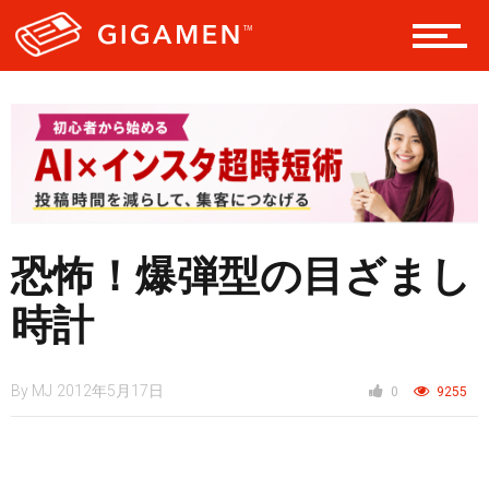
レジャー
ヘルス・健康
スタイル
恐怖！爆弾型の目ざまし
時計
仮想通貨
By
MJ
2012年5月17日
0
9255
スマートフォン