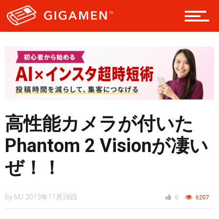
ギア
テック
レジャー
高性能カメラが付いた
ヘルス・健康
Phantom 2 Visionが凄い
ぜ！！
スタイル
By
MJ
2013年11月28日
0
6207