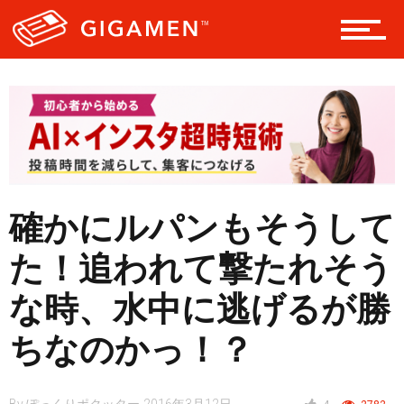
レジャー
ヘルス・健康
スタイル
確かにルパンもそうして
た！追われて撃たれそう
仮想通貨
な時、水中に逃げるが勝
ちなのかっ！？
スマートフォン