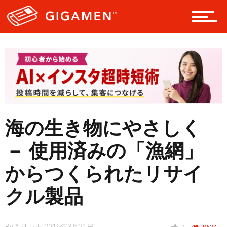
ヘルス・健康
スタイル
海の生き物にやさしく
仮想通貨
－ 使用済みの「漁網」
スマートフォン
からつくられたリサイ
クル製品
ニュース