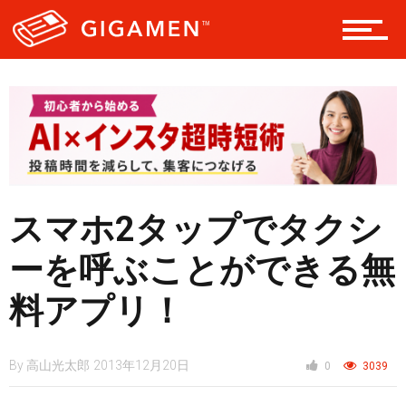
テック
レジャー
ヘルス・健康
スマホ2タップでタクシ
ーを呼ぶことができる無
スタイル
料アプリ！
仮想通貨
By
高山光太郎
2013年12月20日
0
3039