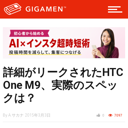
レジャー
ヘルス・健康
スタイル
詳細がリークされたHTC
仮想通貨
One M9、実際のスペッ
クは？
スマートフォン
By
A.サカナ
2015年3月3日
0
7097