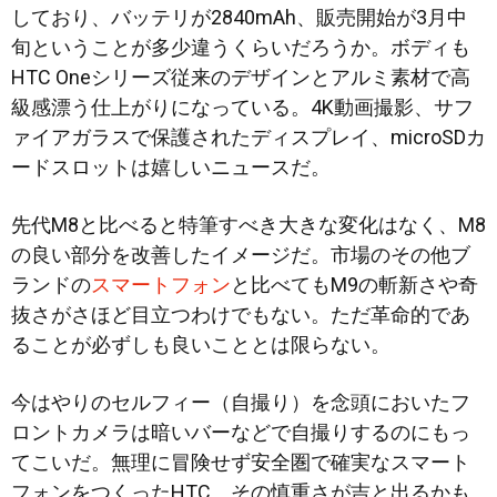
しており、バッテリが2840mAh、販売開始が3月中
旬ということが多少違うくらいだろうか。ボディも
HTC Oneシリーズ従来のデザインとアルミ素材で高
級感漂う仕上がりになっている。4K動画撮影、サフ
ァイアガラスで保護されたディスプレイ、microSDカ
ードスロットは嬉しいニュースだ。
先代M8と比べると特筆すべき大きな変化はなく、M8
の良い部分を改善したイメージだ。市場のその他ブ
ランドの
スマートフォン
と比べてもM9の斬新さや奇
抜さがさほど目立つわけでもない。ただ革命的であ
ることが必ずしも良いこととは限らない。
今はやりのセルフィー（自撮り）を念頭においたフ
ロントカメラは暗いバーなどで自撮りするのにもっ
てこいだ。無理に冒険せず安全圏で確実なスマート
フォンをつくったHTC。その慎重さが吉と出るかも