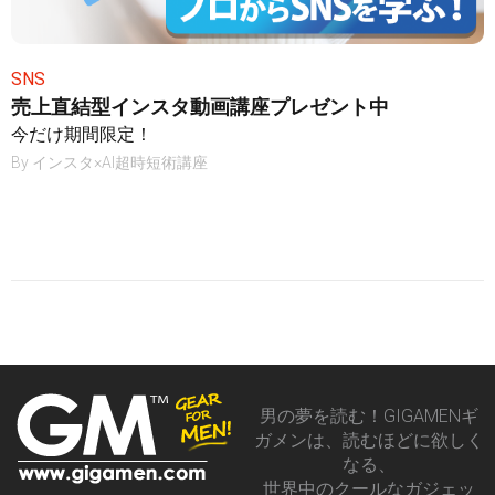
SNS
売上直結型インスタ動画講座プレゼント中
今だけ期間限定！
By
インスタ×AI超時短術講座
男の夢を読む！GIGAMENギ
ガメンは、読むほどに欲しく
なる、
世界中のクールなガジェッ