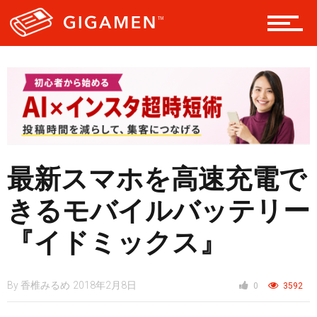
レジャー
ヘルス・健康
スタイル
最新スマホを高速充電で
きるモバイルバッテリー
仮想通貨
『イドミックス』
By
香椎みるめ
2018年2月8日
0
3592
スマートフォン