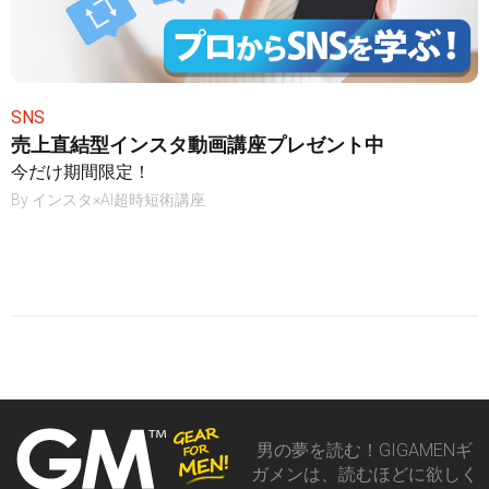
SNS
売上直結型インスタ動画講座プレゼント中
今だけ期間限定！
By
インスタ×AI超時短術講座
男の夢を読む！GIGAMENギ
ガメンは、読むほどに欲しく