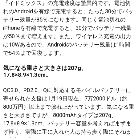
『イドミックス』の充電速度は驚異的です。電池切
れのAndroidを有線で充電すると、たった30分でバッ
テリー残量が85％になります。同じく電池切れの
iPhoneを有線で充電すると、30分でバッテリー残量
が50％まで増えます。また、ワイヤレス充電の出力
は10Wあるので、Androidのバッテリー残量は1時間
で54％まで回復します。
気になる重さと大きさは207g、
17.8×8.9×1.3cm。
QC3.0、PD2.0、Qiに対応するモバイルバッテリーに
寄せられた支援は1月19日現在、7万2000ドル（約
800万円）以上まで膨れ上がっています。気になる重
さと大きさですが、8000mAhタイプは207g、
17.8×8.9×1.3cm。バッテリー容量を考えればまずま
ず軽く、実際に手に入れた人は持ち歩く際にそれほ