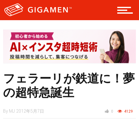
レジャー
ヘルス・健康
スタイル
フェラーリが鉄道に！夢
の超特急誕生
仮想通貨
By
MJ
2012年5月7日
0
4129
スマートフォン