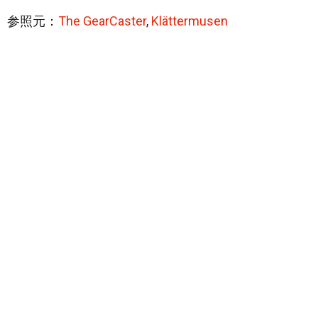
参照元：
The GearCaster
,
Klättermusen