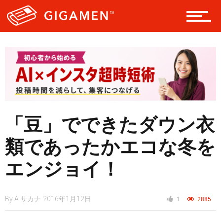
レジャー
ヘルス・健康
スタイル
「豆」でできたダウン衣
仮想通貨
類であったかエコな冬を
エンジョイ！
スマートフォン
By
A.サカナ
2016年1月12日
1
2885