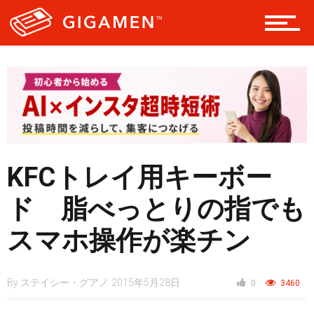
ヘルス・健康
スタイル
仮想通貨
KFCトレイ用キーボー
ド 脂べっとりの指でも
スマートフォン
スマホ操作が楽チン
By
ステイシー・グアノ
2015年5月28日
ニュース
0
3460