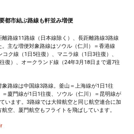
要都市結ぶ路線も軒並み増便
距離路線11路線（日本線除く）、長距離路線3路線
た。主な増便対象路線はソウル（仁川）＝香港線
ンコク線（1日5往復）、マニラ線（1日3往復）、
往復）、オークランド線（24年3月18日まで週7往
対象路線は中国線3路線。釜山＝上海線が1日1往
）＝廈門線が1日1往復、ソウル（仁川）＝昆明線が
れています。3路線では大韓航空と同じ航空連合に加
方航空、厦門航空もフライトを飛ばしています。
r