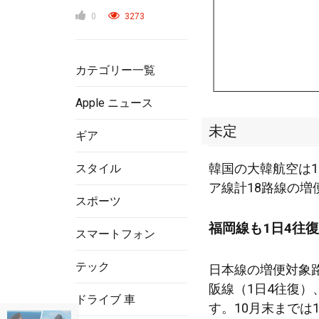
0
3273
カテゴリー一覧
Apple ニュース
未定
ギア
韓国の大韓航空は
スタイル
ア線計18路線の
スポーツ
福岡線も1日4往
スマートフォン
テック
日本線の増便対象
阪線（1日4往復）
ドライブ 車
す。10月末までは