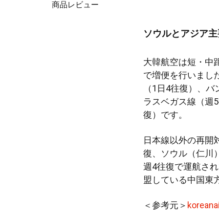
商品レビュー
ソウルとアジア主
大韓航空は短・中
で増便を行いまし
（1日4往復）、バ
ラスベガス線（週5
復）です。
日本線以外の再開
復、ソウル（仁川
週4往復で運航さ
盟している中国東
＜参考元＞
koreanai