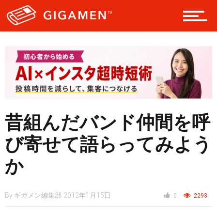
レジャー
ヘルス・健康
昔組んだバンド仲間を呼
スタイル
び寄せて語らってみよう
か
仮想通貨
By
ギガメン編集部
2012年1月15日
0
2293
スマートフォン